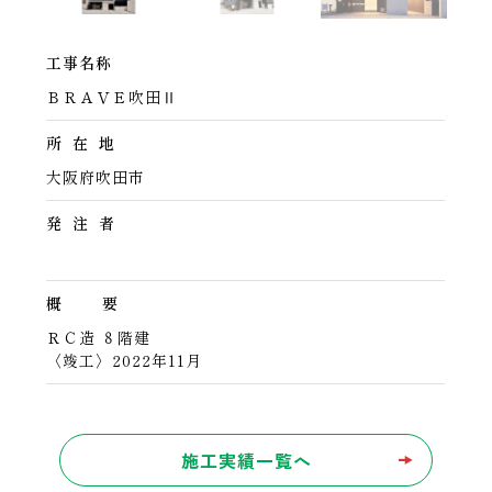
工事名称
ＢＲＡＶＥ吹田Ⅱ
所 在 地
大阪府吹田市
発 注 者
概 要
ＲＣ造 ８階建
〈竣工〉2022年11月
施工実績一覧へ