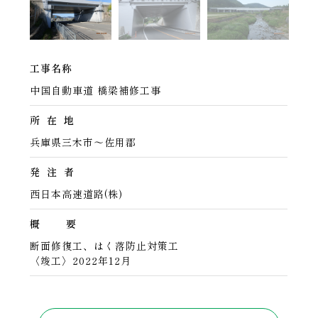
工事名称
中国自動車道 橋梁補修工事
所 在 地
兵庫県三木市～佐用郡
発 注 者
西日本高速道路(株)
概 要
断面修復工、はく落防止対策工
〈竣工〉2022年12月