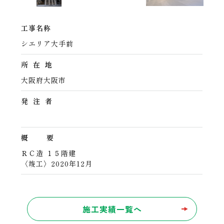
工事名称
シエリア大手前
所 在 地
大阪府大阪市
発 注 者
概 要
ＲＣ造 １５階建
〈竣工〉2020年12月
施工実績一覧へ